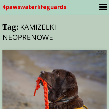
Skip
4pawswaterlifeguards
to
content
KAMIZELKI
Tag:
NEOPRENOWE