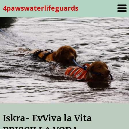
Skip
4pawswaterlifeguards
to
content
Iskra- EvViva la Vita