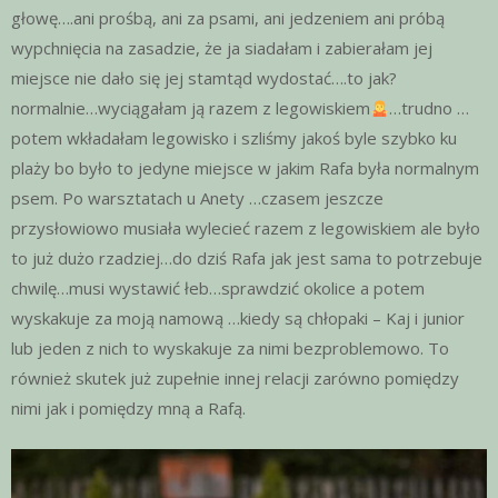
głowę….ani prośbą, ani za psami, ani jedzeniem ani próbą
wypchnięcia na zasadzie, że ja siadałam i zabierałam jej
miejsce nie dało się jej stamtąd wydostać….to jak?
normalnie…wyciągałam ją razem z legowiskiem
…trudno …
potem wkładałam legowisko i szliśmy jakoś byle szybko ku
plaży bo było to jedyne miejsce w jakim Rafa była normalnym
psem. Po warsztatach u Anety …czasem jeszcze
przysłowiowo musiała wylecieć razem z legowiskiem ale było
to już dużo rzadziej…do dziś Rafa jak jest sama to potrzebuje
chwilę…musi wystawić łeb…sprawdzić okolice a potem
wyskakuje za moją namową …kiedy są chłopaki – Kaj i junior
lub jeden z nich to wyskakuje za nimi bezproblemowo. To
również skutek już zupełnie innej relacji zarówno pomiędzy
nimi jak i pomiędzy mną a Rafą.