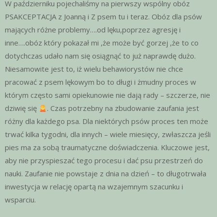
W październiku pojechaliśmy na pierwszy wspólny obóz
PSAKCEPTACJA z Joanną i Z psem tu i teraz. Obóz dla psów
mających różne problemy….od lęku,poprzez agresję i
inne….obóz który pokazał mi ,że może być gorzej ,że to co
dotychczas udało nam się osiągnąć to już naprawdę dużo.
Niesamowite jest to, iż wielu behawiorystów nie chce
pracować z psem lękowym bo to długi i żmudny proces w
którym często sami opiekunowie nie dają rady – szczerze, nie
dziwię się
. Czas potrzebny na zbudowanie zaufania jest
różny dla każdego psa. Dla niektórych psów proces ten może
trwać kilka tygodni, dla innych – wiele miesięcy, zwłaszcza jeśli
pies ma za sobą traumatyczne doświadczenia. Kluczowe jest,
aby nie przyspieszać tego procesu i dać psu przestrzeń do
nauki. Zaufanie nie powstaje z dnia na dzień – to długotrwała
inwestycja w relację opartą na wzajemnym szacunku i
wsparciu.