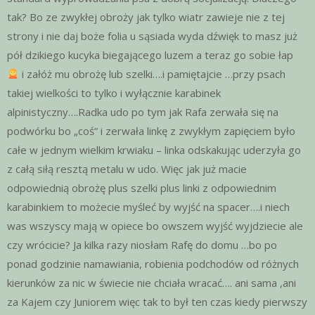
tak? Bo ze zwykłej obroży jak tylko wiatr zawieje nie z tej
strony i nie daj boże folia u sąsiada wyda dźwięk to masz już
pół dzikiego kucyka biegającego luzem a teraz go sobie łap
i załóż mu obrożę lub szelki….i pamiętajcie …przy psach
takiej wielkości to tylko i wyłącznie karabinek
alpinistyczny….Radka udo po tym jak Rafa zerwała się na
podwórku bo „coś” i zerwała linkę z zwykłym zapięciem było
całe w jednym wielkim krwiaku – linka odskakując uderzyła go
z całą siłą resztą metalu w udo. Więc jak już macie
odpowiednią obrożę plus szelki plus linki z odpowiednim
karabinkiem to możecie myśleć by wyjść na spacer….i niech
was wszyscy mają w opiece bo owszem wyjść wyjdziecie ale
czy wrócicie? Ja kilka razy niosłam Rafę do domu …bo po
ponad godzinie namawiania, robienia podchodów od różnych
kierunków za nic w świecie nie chciała wracać…. ani sama ,ani
za Kajem czy Juniorem więc tak to był ten czas kiedy pierwszy