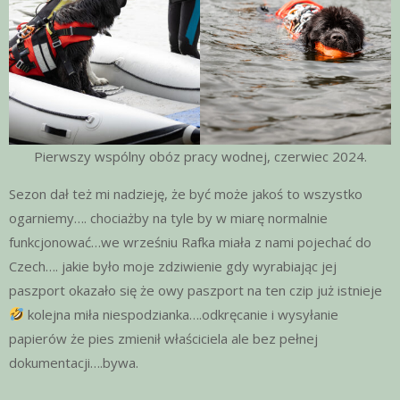
Pierwszy wspólny obóz pracy wodnej, czerwiec 2024.
Sezon dał też mi nadzieję, że być może jakoś to wszystko
ogarniemy…. chociażby na tyle by w miarę normalnie
funkcjonować…we wrześniu Rafka miała z nami pojechać do
Czech…. jakie było moje zdziwienie gdy wyrabiając jej
paszport okazało się że owy paszport na ten czip już istnieje
kolejna miła niespodzianka….odkręcanie i wysyłanie
papierów że pies zmienił właściciela ale bez pełnej
dokumentacji….bywa.