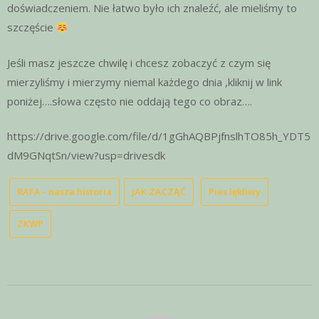
doświadczeniem. Nie łatwo było ich znaleźć, ale mieliśmy to
szczęście
Jeśli masz jeszcze chwilę i chcesz zobaczyć z czym się
mierzyliśmy i mierzymy niemal każdego dnia ,kliknij w link
poniżej….słowa często nie oddają tego co obraz….
https://drive.google.com/file/d/1gGhAQBPjfnslhTO85h_YDT5
dM9GNqtSn/view?usp=drivesdk
RAFA - nasza historia
JAK ZACZĄĆ
Pies lękliwy
ZKWP