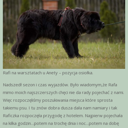
Rafi na warsztatach u Anety – pozycja osiołka.
Nadszedł sezon i czas wyjazdów. Było wiadomym,że Rafa
mimo moich najszczerszych chęci nie da rady pojechać z nami.
Więc rozpoczęliśmy poszukiwania miejsca które sprosta
takiemu psu. I tu znów dobra dusza dała nam namiary i tak
Raficzka rozpoczęła przygodę z hotelem. Najpierw pojechała
na kilka godzin…potem na trochę dnia i noc…potem na dobę