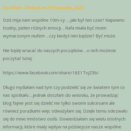
by
admin
|
Posted on
27 listopada, 2024
Dziś mija nam wspólne 10m-cy ….jaki był ten czas? Napewno
trudny, pełen różnych emocji… Rafa miała być moim
wymarzonym niufem …czy kiedyś nim będzie? Być może.
Nie będę wracać do naszych początków….o nich możecie
poczytać tutaj:
https://www.facebook.com/share/18E1TvjZ3b/
Długo myślałam nad tym czy podzielić się ze światem tym co
nas spotkało….jednak doszłam do wniosku, że prowadząc
blog fajnie jest się dzielić nie tylko swoimi sukcesami ale
również porażkami więc odważyłam się. Dzięki temu odezwało
się do mnie mnóstwo osób. Dowiedziałam się wielu istotnych
informacji, które miały wpływ na późniejsze nasze wspólne