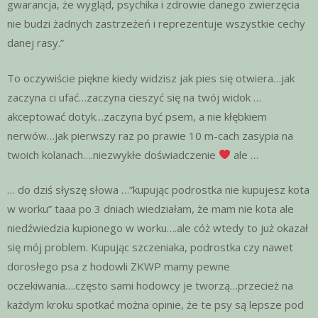
gwarancja, że wygląd, psychika i zdrowie danego zwierzęcia
nie budzi żadnych zastrzeżeń i reprezentuje wszystkie cechy
danej rasy.”
To oczywiście piękne kiedy widzisz jak pies się otwiera…jak
zaczyna ci ufać…zaczyna cieszyć się na twój widok …
akceptować dotyk…zaczyna być psem, a nie kłębkiem
nerwów…jak pierwszy raz po prawie 10 m-cach zasypia na
twoich kolanach….niezwykłe doświadczenie
ale …
… do dziś słyszę słowa …”kupując podrostka nie kupujesz kota
w worku” taaa po 3 dniach wiedziałam, że mam nie kota ale
niedźwiedzia kupionego w worku….ale cóż wtedy to już okazał
się mój problem. Kupując szczeniaka, podrostka czy nawet
dorosłego psa z hodowli ZKWP mamy pewne
oczekiwania….często sami hodowcy je tworzą…przecież na
każdym kroku spotkać można opinie, że te psy są lepsze pod