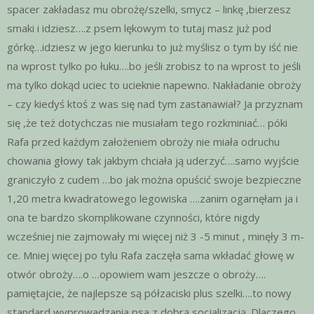
spacer zakładasz mu obrożę/szelki, smycz – linkę ,bierzesz
smaki i idziesz….z psem lękowym to tutaj masz już pod
górkę…idziesz w jego kierunku to już myślisz o tym by iść nie
na wprost tylko po łuku….bo jeśli zrobisz to na wprost to jeśli
ma tylko dokąd uciec to ucieknie napewno. Nakładanie obroży
– czy kiedyś ktoś z was się nad tym zastanawiał? Ja przyznam
się ,że też dotychczas nie musiałam tego rozkminiać… póki
Rafa przed każdym założeniem obroży nie miała odruchu
chowania głowy tak jakbym chciała ją uderzyć….samo wyjście
graniczyło z cudem …bo jak można opuścić swoje bezpieczne
1,20 metra kwadratowego legowiska ….zanim ogarnęłam ja i
ona te bardzo skomplikowane czynności, które nigdy
wcześniej nie zajmowały mi więcej niż 3 -5 minut , minęły 3 m-
ce. Mniej więcej po tylu Rafa zaczęła sama wkładać głowę w
otwór obroży….o …opowiem wam jeszcze o obroży….
pamiętajcie, że najlepsze są półzaciski plus szelki….to nowy
standard wyprowadzania psa z dobrą socjalizacją. Dlaczego