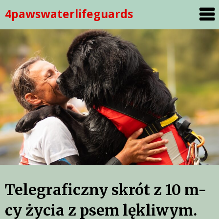
Skip
4pawswaterlifeguards
to
content
Telegraficzny skrót z 10 m-
cy życia z psem lękliwym.