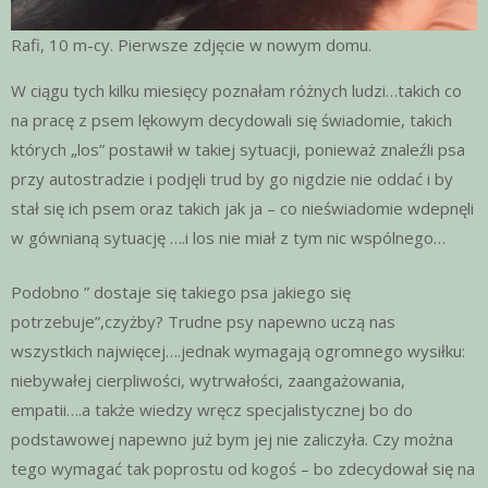
Rafi, 10 m-cy. Pierwsze zdjęcie w nowym domu.
W ciągu tych kilku miesięcy poznałam różnych ludzi…takich co
na pracę z psem lękowym decydowali się świadomie, takich
których „los” postawił w takiej sytuacji, ponieważ znaleźli psa
przy autostradzie i podjęli trud by go nigdzie nie oddać i by
stał się ich psem oraz takich jak ja – co nieświadomie wdepnęli
w gównianą sytuację ….i los nie miał z tym nic wspólnego…
Podobno ” dostaje się takiego psa jakiego się
potrzebuje”,czyżby? Trudne psy napewno uczą nas
wszystkich najwięcej….jednak wymagają ogromnego wysiłku:
niebywałej cierpliwości, wytrwałości, zaangażowania,
empatii….a także wiedzy wręcz specjalistycznej bo do
podstawowej napewno już bym jej nie zaliczyła. Czy można
tego wymagać tak poprostu od kogoś – bo zdecydował się na