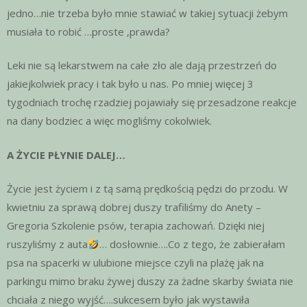
jedno…nie trzeba było mnie stawiać w takiej sytuacji żebym
musiała to robić …proste ,prawda?
Leki nie są lekarstwem na całe zło ale dają przestrzeń do
jakiejkolwiek pracy i tak było u nas. Po mniej więcej 3
tygodniach trochę rzadziej pojawiały się przesadzone reakcje
na dany bodziec a więc mogliśmy cokolwiek.
A ŻYCIE PŁYNIE DALEJ…
Życie jest życiem i z tą samą prędkością pędzi do przodu. W
kwietniu za sprawą dobrej duszy trafiliśmy do Anety –
Gregoria Szkolenie psów, terapia zachowań. Dzięki niej
ruszyliśmy z auta
… dosłownie….Co z tego, że zabierałam
psa na spacerki w ulubione miejsce czyli na plażę jak na
parkingu mimo braku żywej duszy za żadne skarby świata nie
chciała z niego wyjść….sukcesem było jak wystawiła