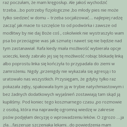
raz poczułam, że mam kręgosłup. Ale jakoś wychodzić
trzeba….bo potrzeby fizjologiczne ,bo młody pies nie może
tylko siedzieć w domu – trzeba socjalizować…. najlepiej radzę
zacząć jak macie to szczęście to od podwórka i zawsze od
modlitwy by nie daj Boże coś , cokolwiek nie wystraszyło wam
psa bo przeciągnie was jak szmatę i nawet się nie będzie nad
tym zastanawiał. Rafa kiedy miała możliwość wybierała opcje
ucieczki, kiedy zabrało jej się tę możliwość robiąc blokadę linką
albo poprostu linka się kończyła to przypadała do ziemi w
zamrożeniu. Nigdy ,przenigdy nie wykazała się agresją i to
uratowało nas wszystkich. Przysięgam, że gdyby tylko raz
pokazała zęby, spakowała bym ją w trybie natychmiastowym i
bez żadnych dodatkowych wyjaśnień zostawiają tam skąd ją
kupiliśmy. Pod koniec tego koszmarnego czasu ,po rozmowie
z osobą, która ma naprawdę ogromną wiedzę w zakresie
psów podjęłam decyzję o wprowadzeniu leków. O zgrozo ….ja
zła….faszeruje szczeniaka lekami…do powiedzenia mam