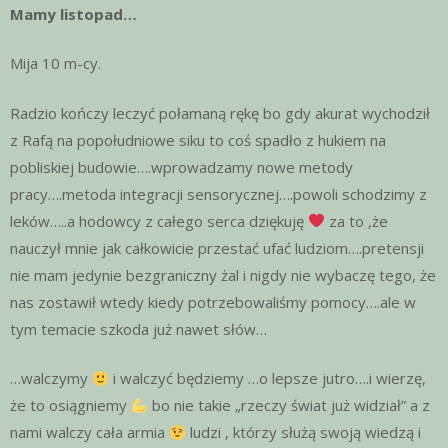
Mamy listopad…
Mija 10 m-cy.
Radzio kończy leczyć połamaną rękę bo gdy akurat wychodził
z Rafą na popołudniowe siku to coś spadło z hukiem na
pobliskiej budowie….wprowadzamy nowe metody
pracy….metoda integracji sensorycznej….powoli schodzimy z
leków…..a hodowcy z całego serca dziękuję
za to ,że
nauczył mnie jak całkowicie przestać ufać ludziom….pretensji
nie mam jedynie bezgraniczny żal i nigdy nie wybaczę tego, że
nas zostawił wtedy kiedy potrzebowaliśmy pomocy….ale w
tym temacie szkoda już nawet słów…
…walczymy
i walczyć będziemy …o lepsze jutro….i wierzę,
że to osiągniemy
bo nie takie „rzeczy świat już widział” a z
nami walczy cała armia
ludzi , którzy służą swoją wiedzą i