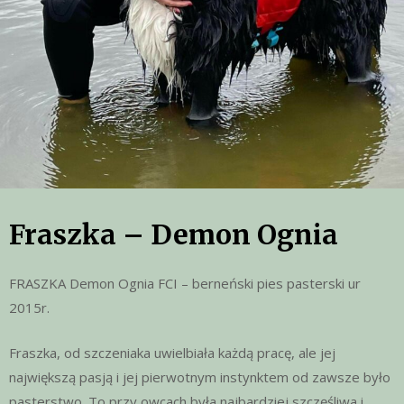
Fraszka – Demon Ognia
FRASZKA Demon Ognia FCI – berneński pies pasterski ur
2015r.
Fraszka, od szczeniaka uwielbiała każdą pracę, ale jej
największą pasją i jej pierwotnym instynktem od zawsze było
pasterstwo. To przy owcach była najbardziej szczęśliwa i