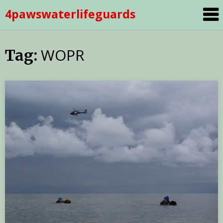
Skip
4pawswaterlifeguards
to
content
WOPR
Tag: