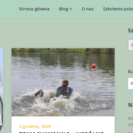
Strona główna
Blog
O nas
Szkolenie psó
S
Sz
Ka
Ka
N
Wa
re
3 grudnia, 2020