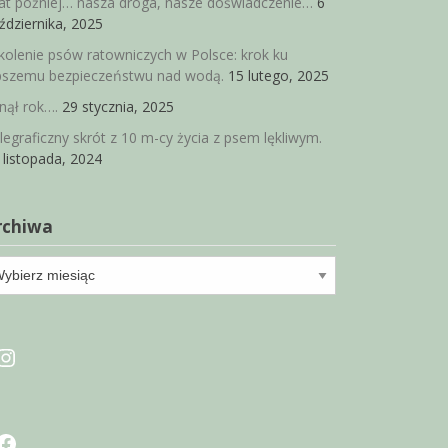
lat później… nasza droga, nasze doświadczenie…
6
ździernika, 2025
kolenie psów ratowniczych w Polsce: krok ku
pszemu bezpieczeństwu nad wodą.
15 lutego, 2025
nął rok….
29 stycznia, 2025
legraficzny skrót z 10 m-cy życia z psem lękliwym.
 listopada, 2024
rchiwa
chiwa
Instagram