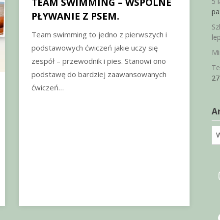
TEAM SWIMMING – WSPÓLNE
5 
pa
PŁYWANIE Z PSEM.
Sz
Team swimming to jedno z pierwszych i
le
podstawowych ćwiczeń jakie uczy się
Mi
zespół – przewodnik i pies. Stanowi ono
Te
podstawę do bardziej zaawansowanych
27
ćwiczeń…
A
Ar