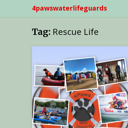
Skip
4pawswaterlifeguards
to
content
Rescue Life
Tag: