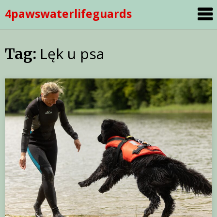
Skip
4pawswaterlifeguards
to
content
Lęk u psa
Tag: